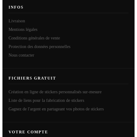
INFOS
Livraison
Mentions légales
Conditions générales de vente
Protection des données personnelles
Nous contacter
FICHIERS GRATUIT
Création en ligne de stickers personnalisés sur-mesure
Liste de liens pour la fabrication de stickers
Gagnez de l'argent en partageant vos photos de stickers
VOTRE COMPTE