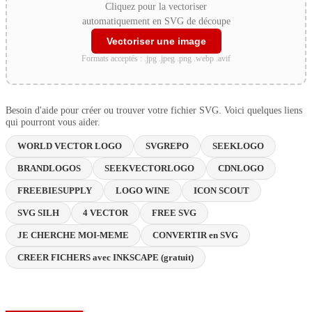
Cliquez pour la vectoriser
automatiquement en SVG de découpe
Vectoriser une image
Formats acceptés : .jpg .jpeg .png .webp .avif
Besoin d'aide pour créer ou trouver votre fichier SVG. Voici quelques liens
qui pourront vous aider.
WORLD VECTOR LOGO
SVGREPO
SEEKLOGO
BRANDLOGOS
SEEKVECTORLOGO
CDNLOGO
FREEBIESUPPLY
LOGO WINE
ICON SCOUT
SVG SILH
4 VECTOR
FREE SVG
JE CHERCHE MOI-MEME
CONVERTIR en SVG
CREER FICHERS avec INKSCAPE (gratuit)