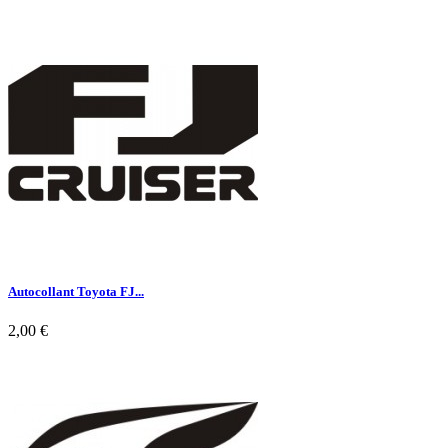

Aperçu rapide
Autocollant Toyota FJ...
2,00 €

Aperçu rapide