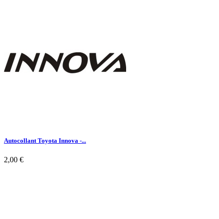

Aperçu rapide
Autocollant Toyota Innova -...
2,00 €

Aperçu rapide