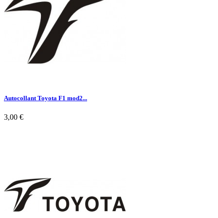
Autocollant Toyota F1 mod2...
3,00 €

Aperçu rapide