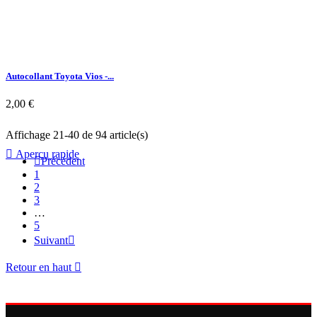
Autocollant Toyota Vios -...
2,00 €
Affichage 21-40 de 94 article(s)

Aperçu rapide

Précédent
1
2
3
…
5
Suivant

Retour en haut
