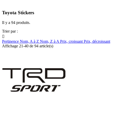
Toyota Stickers
Il y a 94 produits.
Trier par :

Pertinence
Nom, A à Z
Nom, Z à A
Prix, croissant
Prix, décroissant
Affichage 21-40 de 94 article(s)