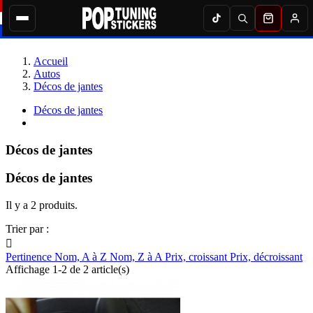
Accueil
Autos
Décos de jantes
Décos de jantes
Décos de jantes
Décos de jantes
Il y a 2 produits.
Trier par :

Pertinence
Nom, A à Z
Nom, Z à A
Prix, croissant
Prix, décroissant
Affichage 1-2 de 2 article(s)