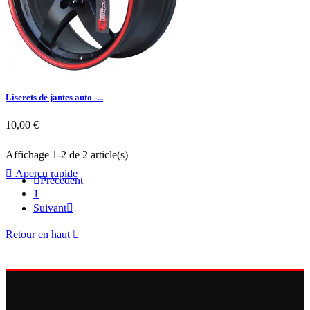
Liserets de jantes auto -...
10,00 €
Affichage 1-2 de 2 article(s)

Aperçu rapide

Précédent
1
Suivant

Retour en haut
