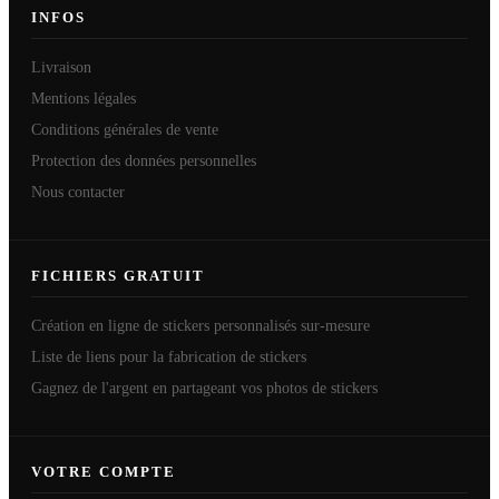
INFOS
Livraison
Mentions légales
Conditions générales de vente
Protection des données personnelles
Nous contacter
FICHIERS GRATUIT
Création en ligne de stickers personnalisés sur-mesure
Liste de liens pour la fabrication de stickers
Gagnez de l'argent en partageant vos photos de stickers
VOTRE COMPTE