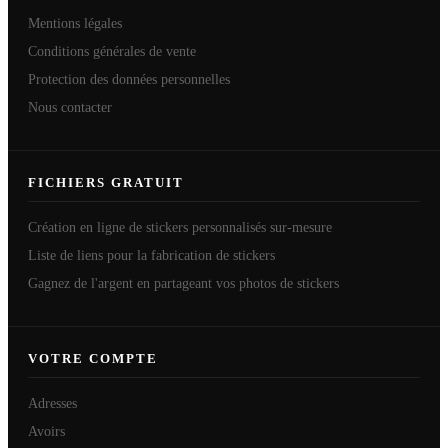
Mentions légales
Conditions générales de vente
Protection des données personnelles
Nous contacter
FICHIERS GRATUIT
Création en ligne de stickers personnalisés sur-mesure
Liste de liens pour la fabrication de stickers
Gagnez de l'argent en partageant vos photos de stickers
VOTRE COMPTE
Adresses
Avoirs