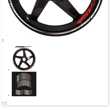


