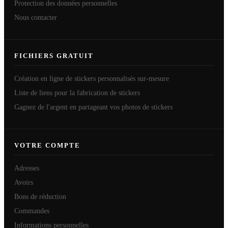
Protection des données personnelles
Nous contacter
FICHIERS GRATUIT
Création en ligne de stickers personnalisés sur-mesure
Liste de liens pour la fabrication de stickers
Gagnez de l'argent en partageant vos photos de stickers
VOTRE COMPTE
Adresses
Avoirs
Bons de réduction
Commandes
Informations personnelles