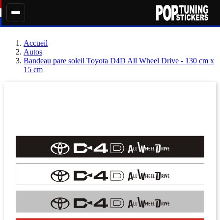
Accueil
Autos
Bandeau pare soleil Toyota D4D All Wheel Drive - 130 cm x
15 cm