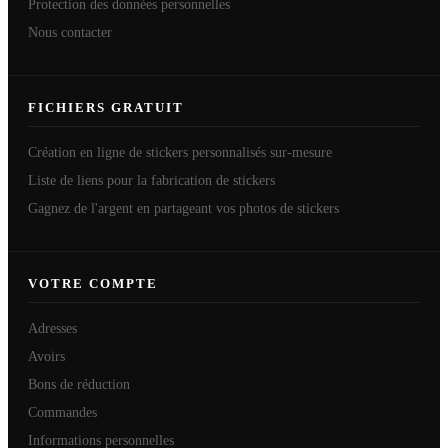
Protection des données personnelles
Nous contacter
FICHIERS GRATUIT
Création en ligne de stickers personnalisés sur-mesure
Liste de liens pour la fabrication de stickers
Gagnez de l'argent en partageant vos photos de stickers
VOTRE COMPTE
Adresses
Avoirs
Bons de réduction
Commandes
Informations personnelles