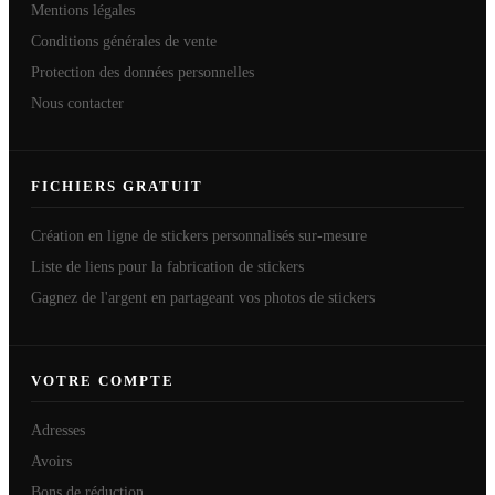
Mentions légales
Conditions générales de vente
Protection des données personnelles
Nous contacter
FICHIERS GRATUIT
Création en ligne de stickers personnalisés sur-mesure
Liste de liens pour la fabrication de stickers
Gagnez de l'argent en partageant vos photos de stickers
VOTRE COMPTE
Adresses
Avoirs
Bons de réduction