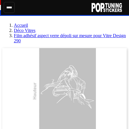
Accueil
Déco Vitres
Film adhésif aspect verre dépoli sur mesure pour Vitre Design
290