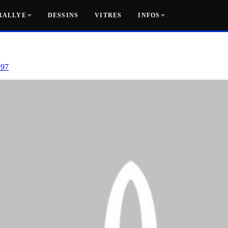
RALLYE
DESSINS
VITRES
INFOS
297