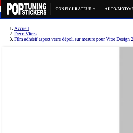
CONFIGURATEUR
AUTO/MOTO/
Accueil
Déco Vitres
Film adhésif aspect verre dépoli sur mesure pour Vitre Design 