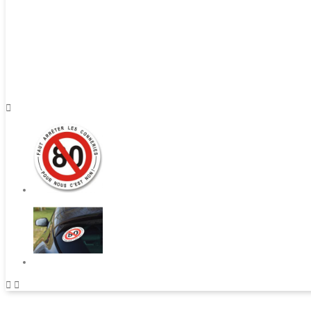


