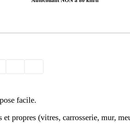
Autocollant NON à 80 km/h
pose facile.
 et propres (vitres, carrosserie, mur, meu