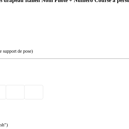
ers drapeau Italien Nom Pilote + Numéro Course à perso
re support de pose)
ash")