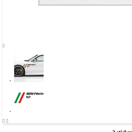


