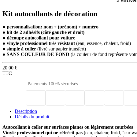
2 stick
Kit autocollants de décoration
● personnalisation: nom + (prénom) + numéro
● kit de 2 adhésifs (côté gauche et droit)
● découpe autocollant pour voiture
● vinyle professionnel très résistant
(eau, essence, chaleur, froid)
● simple à coller
(livré sur papier transfert)
● SANS COULEUR DE FOND
(la couleur de fond représente vot
20,00 €
TTC
Paiements 100% sécurisés
Description
Détails du produit
Autocollant à coller sur surfaces planes ou légèrement courbées
Vinyle professionnel qui ne rétrécit pas
(eau, chaleur, froid, "car w