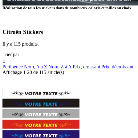
Réalisation de tous les stickers dans de nombreux coloris et tailles au choix
Citroën Stickers
Il y a 115 produits.
Trier par :

Pertinence
Nom, A à Z
Nom, Z à A
Prix, croissant
Prix, décroissant
Affichage 1-20 de 115 article(s)