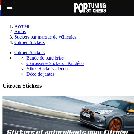
Accueil
Autos
Stickers par marque de véhicules
Citroën Stickers
Citroën Stickers
Bande de pare brise
Carrosserie Stickers - Kit déco
Vitres Stickers - Déco
Déco de jantes
Citroën Stickers