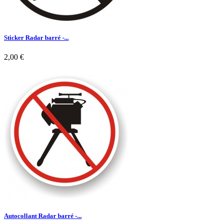
Sticker Radar barré -...
2,00 €

Aperçu rapide
Autocollant Radar barré -...