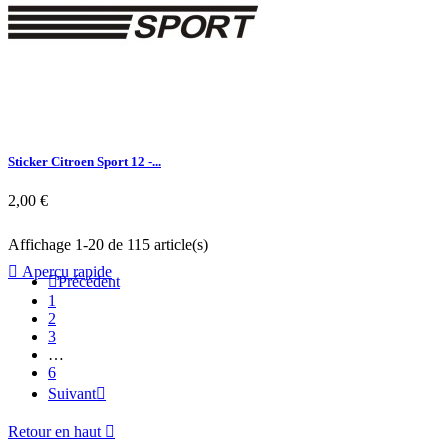
Sticker Citroen Sport 12 -...
2,00 €
Affichage 1-20 de 115 article(s)

Aperçu rapide

Précédent
1
2
3
…
6
Suivant

Retour en haut
