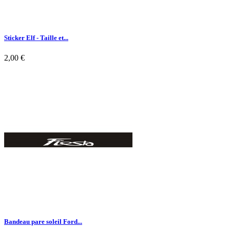
Sticker Elf - Taille et...
2,00 €

Aperçu rapide
Bandeau pare soleil Ford...