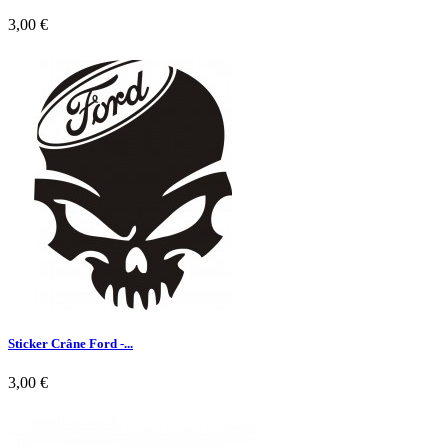
3,00 €

Aperçu rapide
Sticker Crâne Ford -...
3,00 €