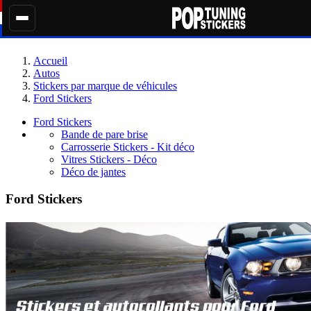
Accueil
Autos
Stickers par marque de véhicules
Ford Stickers
Ford Stickers
Bande de pare brise
Carrosserie Stickers - Kit déco
Vitres Stickers - Déco
Déco de jantes
Ford Stickers