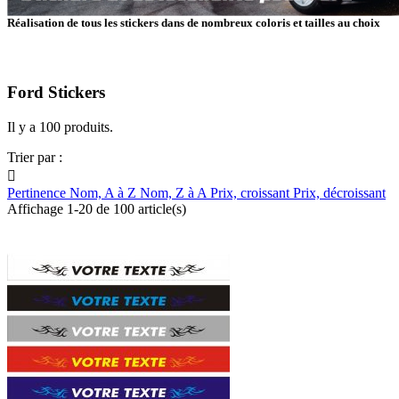
Réalisation de tous les stickers dans de nombreux coloris et tailles au choix
Ford Stickers
Il y a 100 produits.
Trier par :

Pertinence
Nom, A à Z
Nom, Z à A
Prix, croissant
Prix, décroissant
Affichage 1-20 de 100 article(s)