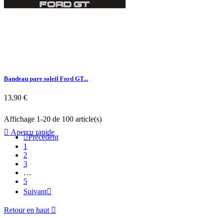
Bandeau pare soleil Ford GT...
13,90 €
Affichage 1-20 de 100 article(s)

Aperçu rapide

Précédent
1
2
3
…
5
Suivant

Retour en haut
