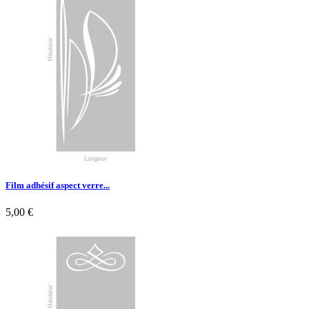

Aperçu rapide
Film adhésif aspect verre...
5,00 €

Aperçu rapide