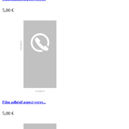
5,00 €

Aperçu rapide
Film adhésif aspect verre...
5,00 €