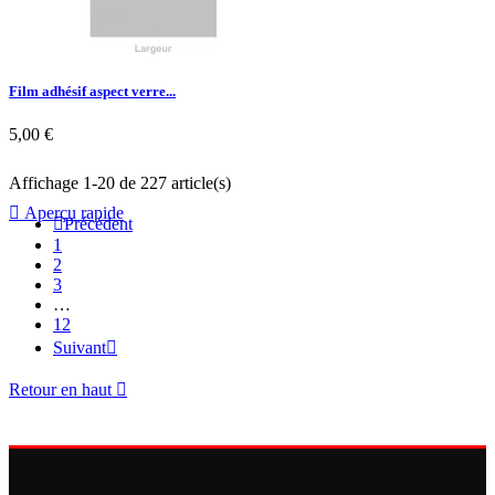
Film adhésif aspect verre...
5,00 €
Affichage 1-20 de 227 article(s)

Aperçu rapide

Précédent
1
2
3
…
12
Suivant

Retour en haut
