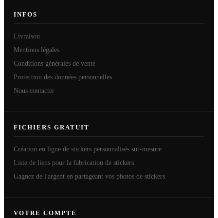
INFOS
Livraison
Mentions légales
Conditions générales de vente
Protection des données personnelles
Nous contacter
FICHIERS GRATUIT
Création en ligne de stickers personnalisés sur-mesure
Liste de liens pour la fabrication de stickers
Gagnez de l'argent en partageant vos photos de stickers
VOTRE COMPTE