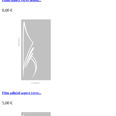
Films aspect verre dépoli...
0,00 €

Aperçu rapide
Film adhésif aspect verre...
5,00 €